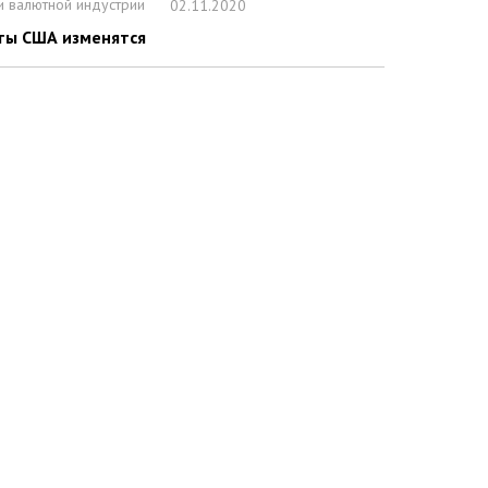
и валютной индустрии
02.11.2020
ты США изменятся