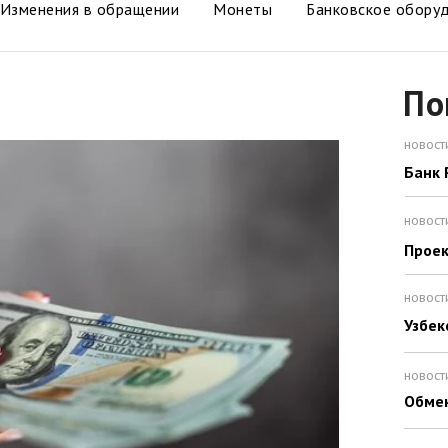
Изменения в обращении
Монеты
Банковское обору
По
новост
Банк 
новост
Проек
новост
Узбек
новост
Обме