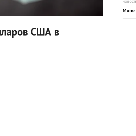
новост
Моне
ларов США в