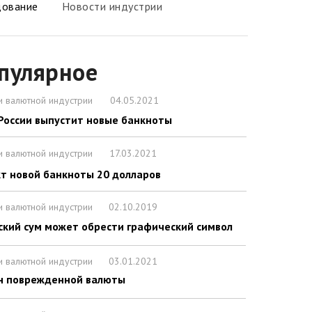
дование
Новости индустрии
пулярное
и валютной индустрии
04.05.2021
России выпустит новые банкноты
и валютной индустрии
17.03.2021
т новой банкноты 20 долларов
и валютной индустрии
02.10.2019
ский сум может обрести графический символ
и валютной индустрии
03.01.2021
н поврежденной валюты