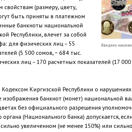
 свойствам (размеру, цвету,
гут быть приняты в платежном
линные банкноты национальной
ой Республики, влечет за собой
а: для физических лиц – 55
Введено наказан
телей (5 500 сомов, ~ 684 тыс.
ических лиц – 170 расчетных показателей (17 000 
с Кодексом Киргизской Республики о нарушениях
 изображения банкнот (монет) национальной в
цветах без официального разрешения уполномоч
о органа (Национального банка) допускается, ес
 сильно увеличенном (не менее 150%) или силь