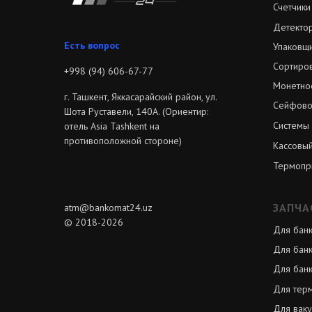
Счетчики
Детекто
Зв
|
Упаковщи
Сортиро
+998 (94) 606-67-77
Монетно
г. Ташкент, Яккасарайский район, ул.
Сейфово
Шота Руставели, 140А. (Ориентир:
Системы
отель Asia Tashkent на
противоположной стороне)
Кассовый
Термопр
ЗАПЧА
atm@bankomat24.uz
© 2018-2026
Для бан
Для бан
Для банк
Для тер
Для вак