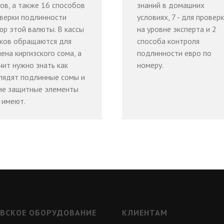
ов, а также 16 способов
знаний в домашних
верки подлинности
условиях, 7 - для провер
юр этой валюты. В кассы
на уровне эксперта и 2
ков обращаются для
способа контроля
ена киргизского сома, а
подлинности евро по
чит нужно знать как
номеру.
лядят подлинные сомы и
ие защитные элементы
 имеют.
ВСКОЕ ОБОРУДОВАНИЕ
КЛИЕНТАМ