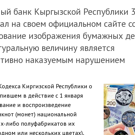
ый банк Кыргызской Республики 
вал на своем официальном сайте с
зование изображения бумажных д
туральную величину является
тивно наказуемым нарушением
 Кодекса Киргизской Республики о
упившем в действие с 1 января
зование и воспроизведение
кнот (монет) национальной
х-либо полуфабрикатов их
одном или нескольких цветах),