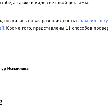
табе, а также в виде световой рекламы.
ь, появилась новая разновидность
фальшивых ку
ей
. Кроме того, представлены 11 способов пров
ьнур Исмаилова
е