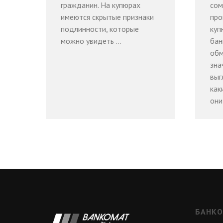
гражданин. На купюрах
сом
имеются скрытые признаки
про
подлинности, которые
куп
можно увидеть ...
бан
обм
зна
выг
как
они
БАНКО