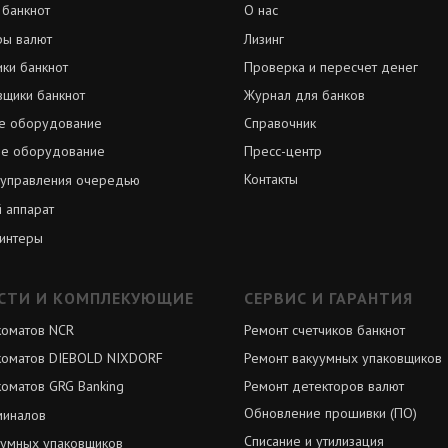
 банкнот
О нас
ры валют
Лизинг
ки банкнот
Проверка и пересчет денег
вщики банкнот
Журнал для банков
е оборудование
Справочник
е оборудование
Пресс-центр
Контакты
 управления очередью
 аппарат
интеры
СТИ И КОМПЛЕКУЮЩИЕ
СЕРВИС И ГАРАНТИЯ
коматов NCR
Ремонт счетчиков банкнот
коматов DIEBOLD NIXDORF
Ремонт вакуумных упаковщиков
оматов GRG Banking
Ремонт детекторов валют
Обновление прошивки (ПО)
миналов
Списание и утилизация
уумных упаковщиков