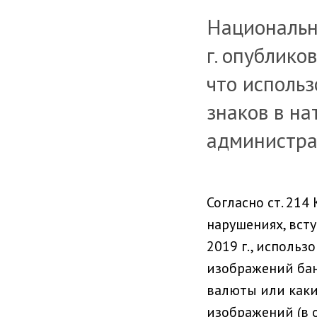
Национальн
г. опублико
что исполь
знаков в на
администра
Согласно ст. 214
нарушениях, вст
2019 г., исполь
изображений бан
валюты или каки
изображений (в 