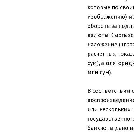
которые по своим
изображению) мо
обороте за под
валюты Кыргызск
наложение штраф
расчетных показа
сум), а для юрид
млн сум).
В соответствии 
воспроизведение
или нескольких 
государственног
банкноты дано в