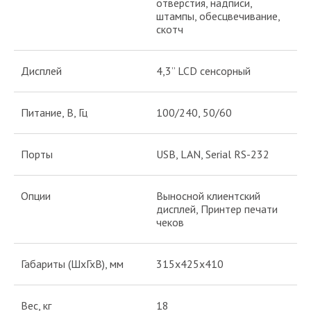
отверстия, надписи,
штампы, обесцвечивание,
скотч
Дисплей
4,3” LCD сенсорный
Питание, В, Гц
100/240, 50/60
Порты
USB, LAN, Serial RS-232
Опции
Выносной клиентский
дисплей, Принтер печати
чеков
Габариты (ШхГхВ), мм
315х425х410
Вес, кг
18