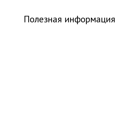
Полезная информация
Важно! Новые качественные
подделки 100$ в Узбекистане