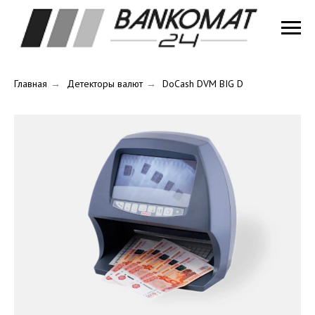
Главная
→
Детекторы валют
→
DoCash DVM BIG D