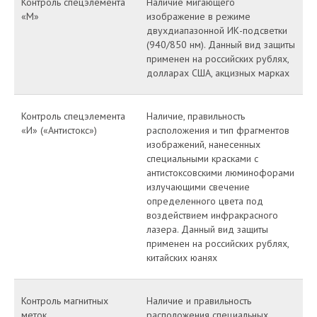
Контроль спецэлемента
Наличие мигающего
«М»
изображение в режиме
двухдиапазонной ИК-подсветки
(940/850 нм). Данный вид защиты
применен на российских рублях,
долларах США, акцизных марках
Контроль спецэлемента
Наличие, правильность
«И» («Антистокс»)
расположения и тип фрагментов
изображений, нанесенных
специальными красками с
антистоксовскими люминофорами
излучающими свечение
определенного цвета под
воздействием инфракрасного
лазера. Данный вид защиты
применен на российских рублях,
китайских юанях
Контроль магнитных
Наличие и правильность
меток
расположения специальных