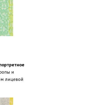
портретное
ропы и
ом лицевой