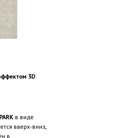
эффектом 3D
PARK
в виде
ется вверх-вниз,
ен в