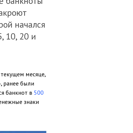
ые банкноты
закроют
рой начался
, 10, 20 и
 текущем месяце,
», ранее были
ся банкнот в
500
денежные знаки