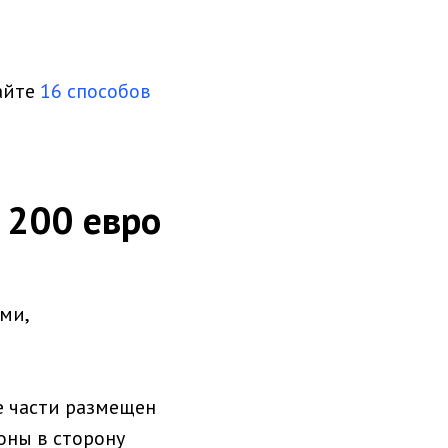
айте
16 способов
 200 евро
ми,
е части размещен
оны в сторону