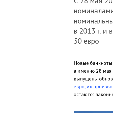
С 28 мая 2
номиналами 
номинальный
в 2013 г. и
50 евро
Новые банкноты 
а именно 28 мая 
выпущены обновле
евро, их произв
остаются законн