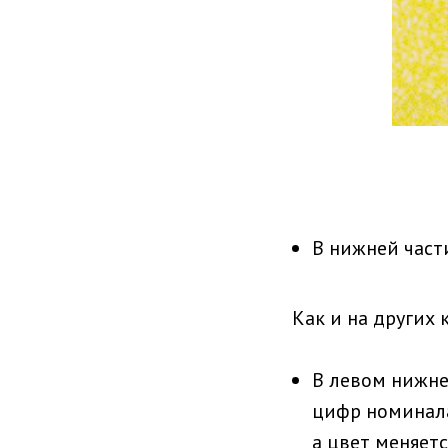
В нижней част
Как и на других 
В левом нижне
цифр номинала
а цвет меняетс