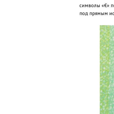
символы «€» п
под прямым ис