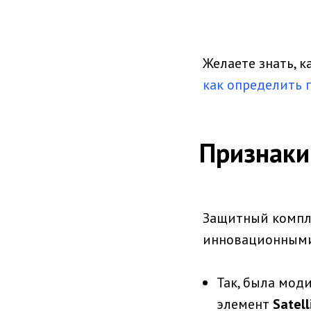
Желаете знать, 
как определить
Признаки
Защитный компле
инновационными
Так, была мод
элемент
Satell