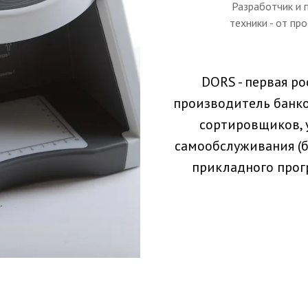
Разработчик и 
техники - от пр
DORS - первая р
производитель банко
сортировщиков, 
самообслуживания (б
прикладного прогр