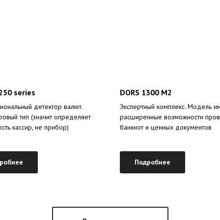
50 series
DORS 1300 M2
ональный детектор валют.
Экспертный комплекс. Модель и
овый тип (значит определяет
расширенные возможности пров
сть кассир, не прибор)
банкнот и ценных документов
робнее
Подробнее