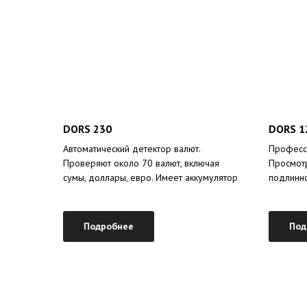
DORS 230
DORS 12
Автоматический детектор валют.
Професси
Проверяют около 70 валют, включая
Просмотр
сумы, доллары, евро. Имеет аккумулятор
подлинно
Подробнее
Под